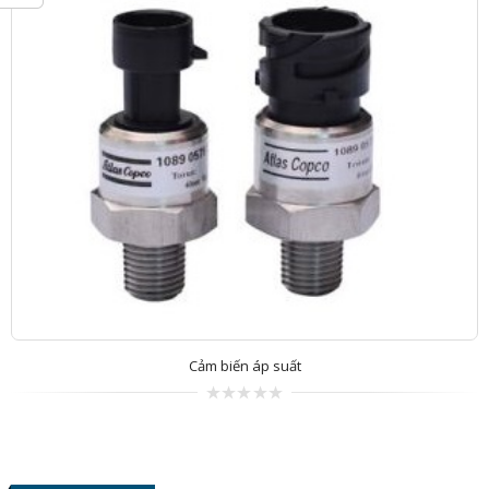
Bộ trao đổi nhiệt
0
trên
5