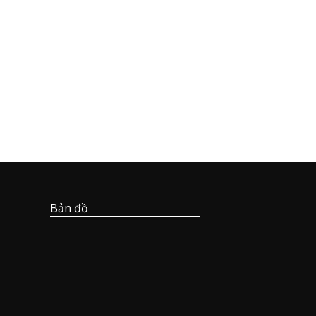
Bản đồ
hí tổng
Phân tích chất lượng dầu máy nén
khí
ụ kiện