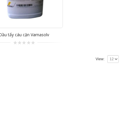
Dầu tẩy cáu cặn Varnasolv
0
trên
5
View: