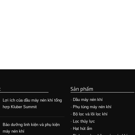
c
Sản phẩm
-
Dầu máy nén khí
Phân tích chất lượng dầu máy nén
Lợi ích của dầu máy nén k
khí
-
Phụ tùng máy nén khí
hợp Kluber Summit
-
Bộ lọc và lõi lọc khí
-
Lọc thủy lực
Bảo dưỡng linh kiện và ph
-
Hạt hút ẩm
máy nén khí