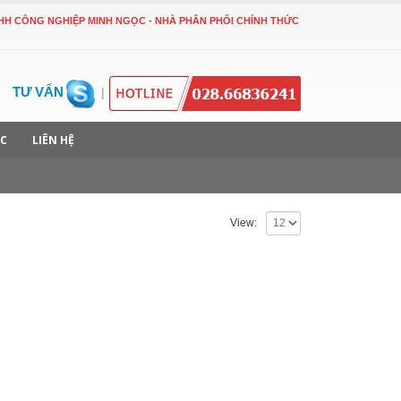
ÔNG NGHIỆP MINH NGỌC - NHÀ PHÂN PHỐI CHÍNH THỨC HẠT HÚT ẨM POROCEL T
TƯ VẤN
|
ỨC
LIÊN HỆ
View: