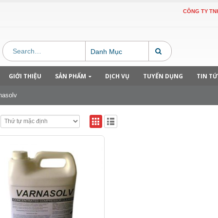
CÔNG TY TNHH C
Danh Mục
GIỚI THIỆU
SẢN PHẨM
DỊCH VỤ
TUYỂN DỤNG
TIN T
nasolv