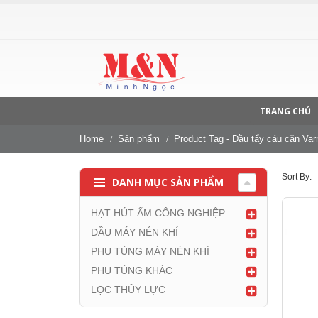
 THỨC HẠT HÚT ẨM POROCEL TẠI VIỆT NAM
TRANG CHỦ
Home
Sản phẩm
Product Tag -
Dầu tẩy cáu cặn Var
Sort By:
DANH MỤC SẢN PHẨM
HẠT HÚT ẨM CÔNG NGHIỆP
DẦU MÁY NÉN KHÍ
PHỤ TÙNG MÁY NÉN KHÍ
PHỤ TÙNG KHÁC
LỌC THỦY LỰC