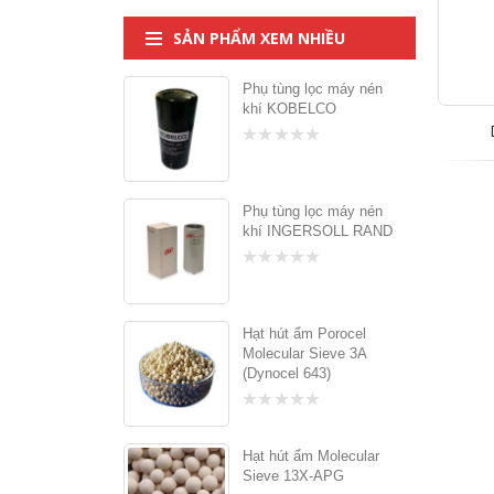
SẢN PHẨM XEM NHIỀU
Phụ tùng lọc máy nén
khí KOBELCO
0
trên
5
Phụ tùng lọc máy nén
khí INGERSOLL RAND
0
trên
5
Hạt hút ẩm Porocel
Molecular Sieve 3A
(Dynocel 643)
0
trên
5
Hạt hút ẩm Molecular
Sieve 13X-APG